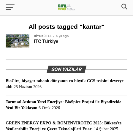
All posts tagged "kantar"
BIYOKÜTLE
5 yıl ago
ITC Türkiye
SON YAZILAR
BioCirc, biyogaz tabanlı dünyanın en büyük CCS tesisini devreye
aldı
25 Haziran 2026
Tarımsal Atıktan Yerel Enerjiye: BioSpice Projesi ile Biyodizelde
Yeni Bir Yaklaşım
6 Ocak 2026
GREEN ENERGY EXPO & ROMENVIROTEC 2025: Bükreş’te
Yenilenebilir Enerji ve Çevre Teknolojileri Fuarı
14 Şubat 2025