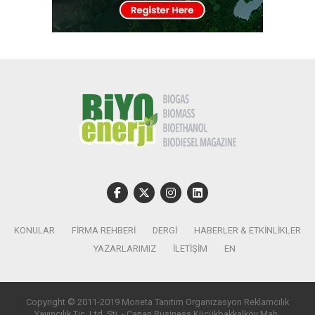
KONULAR
FIRMA REHBERI
DERGI
HABERLER & ETKINLIKLER
YAZARLARIMIZ
İLETIŞIM
EN
Copyright © 2011-2019 Moneta Tanıtım Organizasyon Reklamcılık
Yayıncılık Tic. Ltd. Şti. - Canan Business Küçükbakkalköy Mah.