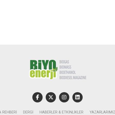
A REHBERI
DERGI
HABERLER & ETKINLIKLER
YAZARLARIMI