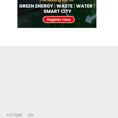
Z
İLETIŞIM
EN