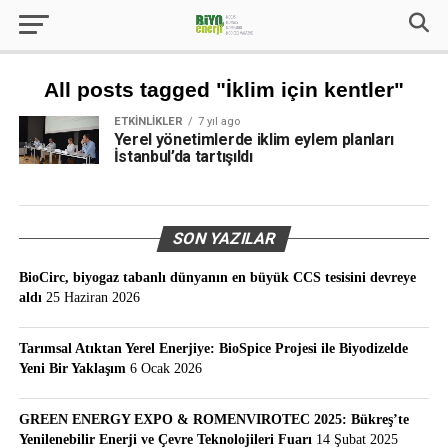
All posts tagged "İklim için kentler"
ETKINLIKLER
7 yıl ago
Yerel yönetimlerde iklim eylem planları
İstanbul’da tartışıldı
SON YAZILAR
BioCirc, biyogaz tabanlı dünyanın en büyük CCS tesisini devreye
aldı
25 Haziran 2026
Tarımsal Atıktan Yerel Enerjiye: BioSpice Projesi ile Biyodizelde
Yeni Bir Yaklaşım
6 Ocak 2026
GREEN ENERGY EXPO & ROMENVIROTEC 2025: Bükreş’te
Yenilenebilir Enerji ve Çevre Teknolojileri Fuarı
14 Şubat 2025