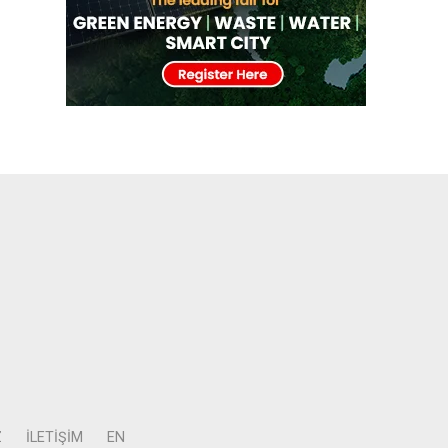
Z
İLETIŞIM
EN