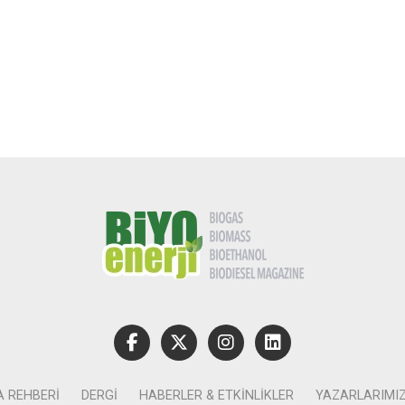
A REHBERI
DERGI
HABERLER & ETKINLIKLER
YAZARLARIMI