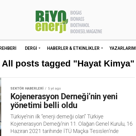
REHBERI
DERGI
HABERLER & ETKINLIKLER
YAZARLARIM
All posts tagged "Hayat Kimya"
SEKTÖR HABERLERI
5 yıl ago
Kojenerasyon Derneği’nin yeni
yönetimi belli oldu
Türkiye’nin ilk “enerji derneği olan” Türkiye
Kojenerasyon Derneği’nin 11. Olağan Genel Kurulu, 16
Haziran 2021 tarihinde İTÜ Maçka Tesisleri’nde