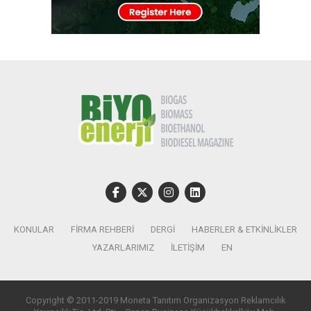
KONULAR
FIRMA REHBERI
DERGI
HABERLER & ETKINLIKLER
YAZARLARIMIZ
İLETIŞIM
EN
Copyright © 2011-2019 Moneta Tanıtım Organizasyon Reklamcılık