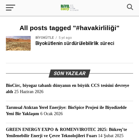
All posts tagged "#havakirliliği"
BIYOKÜTLE
5 yıl ago
Biyokütlenin sürdürülebilirlik süreci
SON YAZILAR
BioCirc, biyogaz tabanlı dünyanın en büyük CCS tesisini devreye
aldı
25 Haziran 2026
Tarımsal Atıktan Yerel Enerjiye: BioSpice Projesi ile Biyodizelde
Yeni Bir Yaklaşım
6 Ocak 2026
GREEN ENERGY EXPO & ROMENVIROTEC 2025: Bükreş’te
Yenilenebilir Enerji ve Çevre Teknolojileri Fuarı
14 Şubat 2025