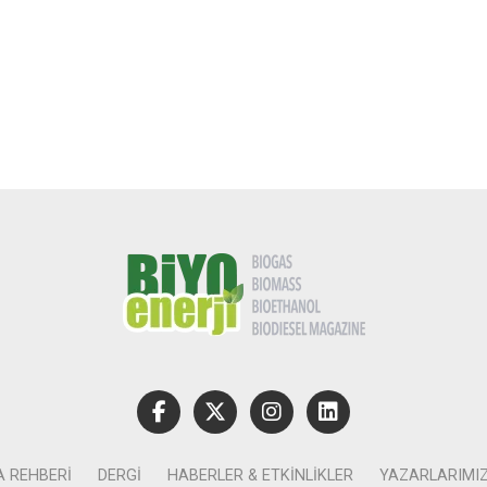
A REHBERI
DERGI
HABERLER & ETKINLIKLER
YAZARLARIMI