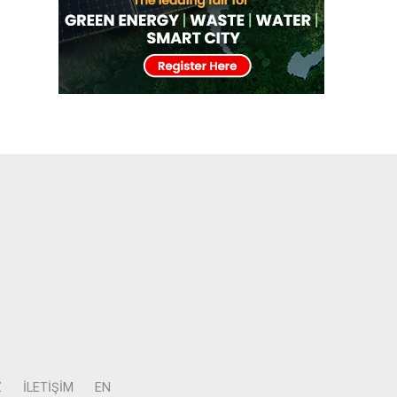
Z
İLETIŞIM
EN