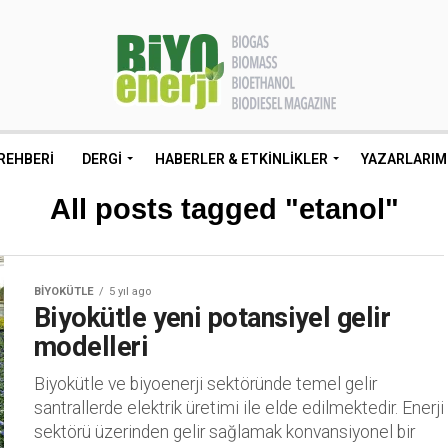
REHBERI
DERGI
HABERLER & ETKINLIKLER
YAZARLARIM
All posts tagged "etanol"
BIYOKÜTLE
5 yıl ago
Biyokütle yeni potansiyel gelir
modelleri
Biyokütle ve biyoenerji sektöründe temel gelir
santrallerde elektrik üretimi ile elde edilmektedir. Enerji
sektörü üzerinden gelir sağlamak konvansiyonel bir