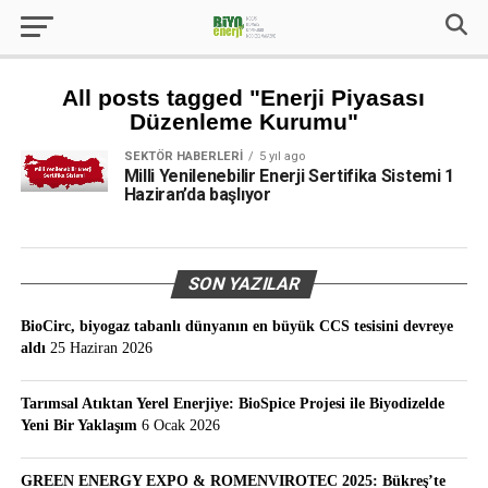
All posts tagged "Enerji Piyasası
Düzenleme Kurumu"
SEKTÖR HABERLERI
5 yıl ago
Milli Yenilenebilir Enerji Sertifika Sistemi 1
Haziran’da başlıyor
SON YAZILAR
BioCirc, biyogaz tabanlı dünyanın en büyük CCS tesisini devreye
aldı
25 Haziran 2026
Tarımsal Atıktan Yerel Enerjiye: BioSpice Projesi ile Biyodizelde
Yeni Bir Yaklaşım
6 Ocak 2026
GREEN ENERGY EXPO & ROMENVIROTEC 2025: Bükreş’te