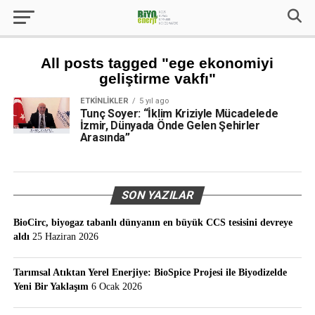
All posts tagged "ege ekonomiyi
geliştirme vakfı"
ETKINLIKLER
5 yıl ago
Tunç Soyer: “İklim Kriziyle Mücadelede
İzmir, Dünyada Önde Gelen Şehirler
Arasında”
SON YAZILAR
BioCirc, biyogaz tabanlı dünyanın en büyük CCS tesisini devreye
aldı
25 Haziran 2026
Tarımsal Atıktan Yerel Enerjiye: BioSpice Projesi ile Biyodizelde
Yeni Bir Yaklaşım
6 Ocak 2026