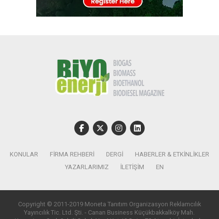
KONULAR
FIRMA REHBERI
DERGI
HABERLER & ETKINLIKLER
YAZARLARIMIZ
İLETIŞIM
EN
Copyright © 2011-2019 Moneta Tanıtım Organizasyon Reklamcılık
Yayıncılık Tic. Ltd. Şti. - Canan Business Küçükbakkalköy Mah.