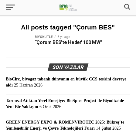
All posts tagged "Çorum BES"
BIYOKÜTLE
8 yıl ago
“Çorum BES’te Hedef 100 MW”
SON YAZILAR
BioCirc, biyogaz tabanlı dünyanın en büyük CCS tesisini devreye
aldı
25 Haziran 2026
Tarımsal Atıktan Yerel Enerjiye: BioSpice Projesi ile Biyodizelde
Yeni Bir Yaklaşım
6 Ocak 2026
GREEN ENERGY EXPO & ROMENVIROTEC 2025: Bükreş’te
Yenilenebilir Enerji ve Çevre Teknolojileri Fuarı
14 Şubat 2025