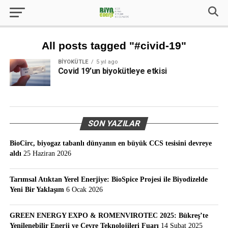
All posts tagged "#civid-19"
BIYOKÜTLE
5 yıl ago
Covid 19’un biyokütleye etkisi
SON YAZILAR
BioCirc, biyogaz tabanlı dünyanın en büyük CCS tesisini devreye
aldı
25 Haziran 2026
Tarımsal Atıktan Yerel Enerjiye: BioSpice Projesi ile Biyodizelde
Yeni Bir Yaklaşım
6 Ocak 2026
GREEN ENERGY EXPO & ROMENVIROTEC 2025: Bükreş’te
Yenilenebilir Enerji ve Çevre Teknolojileri Fuarı
14 Şubat 2025