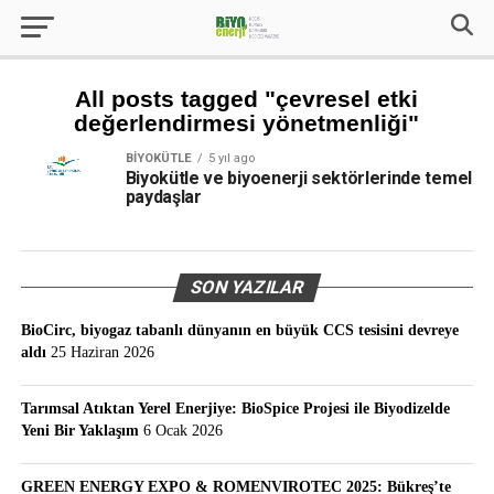
All posts tagged "çevresel etki
değerlendirmesi yönetmenliği"
BIYOKÜTLE
5 yıl ago
Biyokütle ve biyoenerji sektörlerinde temel
paydaşlar
SON YAZILAR
BioCirc, biyogaz tabanlı dünyanın en büyük CCS tesisini devreye
aldı
25 Haziran 2026
Tarımsal Atıktan Yerel Enerjiye: BioSpice Projesi ile Biyodizelde
Yeni Bir Yaklaşım
6 Ocak 2026
GREEN ENERGY EXPO & ROMENVIROTEC 2025: Bükreş’te