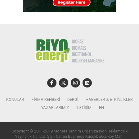
KONULAR
FIRMA REHBERI
DERGI
HABERLER & ETKINLIKLER
YAZARLARIMIZ
İLETIŞIM
EN
Copyright © 2011-2019 Moneta Tanıtım Organizasyon Reklamcılık
Yayıncılık Tic. Ltd. Şti. - Canan Business Küçükbakkalköy Mah.