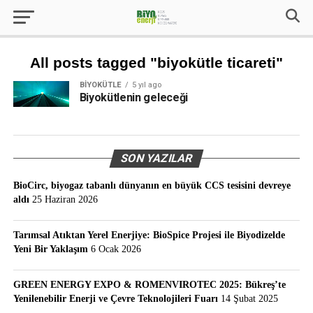
All posts tagged "biyokütle ticareti"
BIYOKÜTLE
5 yıl ago
Biyokütlenin geleceği
SON YAZILAR
BioCirc, biyogaz tabanlı dünyanın en büyük CCS tesisini devreye
aldı
25 Haziran 2026
Tarımsal Atıktan Yerel Enerjiye: BioSpice Projesi ile Biyodizelde
Yeni Bir Yaklaşım
6 Ocak 2026
GREEN ENERGY EXPO & ROMENVIROTEC 2025: Bükreş’te
Yenilenebilir Enerji ve Çevre Teknolojileri Fuarı
14 Şubat 2025