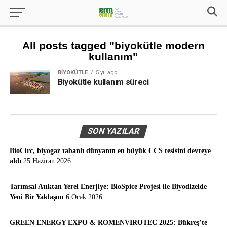
All posts tagged "biyokütle modern
kullanım"
BIYOKÜTLE
5 yıl ago
Biyokütle kullanım süreci
SON YAZILAR
BioCirc, biyogaz tabanlı dünyanın en büyük CCS tesisini devreye
aldı
25 Haziran 2026
Tarımsal Atıktan Yerel Enerjiye: BioSpice Projesi ile Biyodizelde
Yeni Bir Yaklaşım
6 Ocak 2026
GREEN ENERGY EXPO & ROMENVIROTEC 2025: Bükreş’te