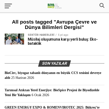
All posts tagged "Avrupa Çevre ve
Dünya Bilimleri Dergisi"
SEKTÖR HABERLERI
5 yıl ago
Müsilaj oluşumuna karşı yerli buluş: Eko-
bataklık
SON YAZILAR
BioCirc, biyogaz tabanlı dünyanın en büyük CCS tesisini devreye
aldı
25 Haziran 2026
Tarımsal Atıktan Yerel Enerjiye: BioSpice Projesi ile Biyodizelde
Yeni Bir Yaklaşım
6 Ocak 2026
GREEN ENERGY EXPO & ROMENVIROTEC 2025: Bükreş’te