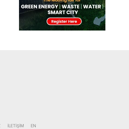
Z
İLETIŞIM
EN