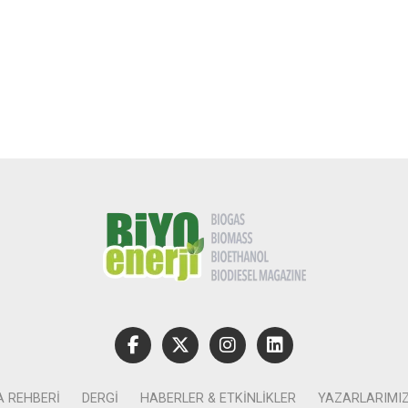
A REHBERI
DERGI
HABERLER & ETKINLIKLER
YAZARLARIMI