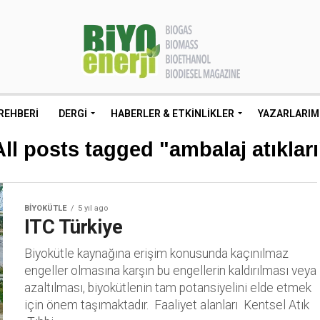
REHBERI
DERGI
HABERLER & ETKINLIKLER
YAZARLARIM
All posts tagged "ambalaj atıkları
BIYOKÜTLE
5 yıl ago
ITC Türkiye
Biyokütle kaynağına erişim konusunda kaçınılmaz
engeller olmasına karşın bu engellerin kaldırılması veya
azaltılması, biyokütlenin tam potansiyelini elde etmek
için önem taşımaktadır. Faaliyet alanları Kentsel Atık