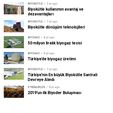
BIYOKÜTLE
5 yıl ago
Biyokütle kullanımın avantaj ve
dezavantajları
BIYOKÜTLE
7 yıl ago
Biyokütle dönüşüm teknolojileri
BIYOGAZ
8 yıl ago
50 milyon liralık biyogaz tesisi
BIYOGAZ
8 yıl ago
Türkiye’de biyogaz üretimi
BIYOKÜTLE
7 yıl ago
Türkiye’nin En büyük Biyokütle Santrali
Devreye Alındı
ETKINLIKLER
8 yıl ago
2019’un ilk Biyoder Buluşması