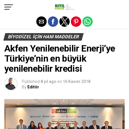
Exit mobile version
BIYODIZEL IÇIN HAM MADDELER
Akfen Yenilenebilir Enerji’ye
Türkiye’nin en büyük
yenilenebilir kredisi
Published
8 yıl ago
on
16 Kasım 2018
By
Editör