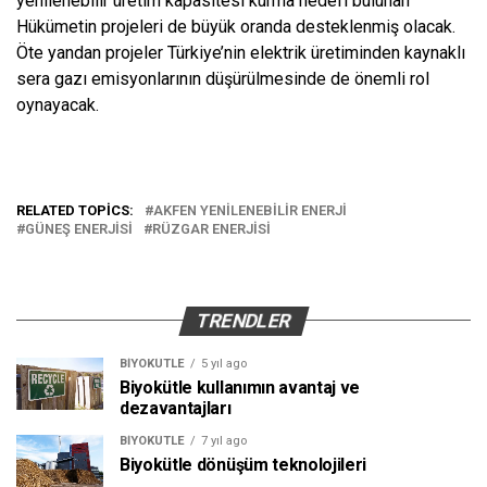
yenilenebilir üretim kapasitesi kurma hedefi bulunan
Hükümetin projeleri de büyük oranda desteklenmiş olacak.
Öte yandan projeler Türkiye’nin elektrik üretiminden kaynaklı
sera gazı emisyonlarının düşürülmesinde de önemli rol
oynayacak.
RELATED TOPICS:
AKFEN YENILENEBILIR ENERJI
GÜNEŞ ENERJISI
RÜZGAR ENERJISI
TRENDLER
BIYOKÜTLE
5 yıl ago
Biyokütle kullanımın avantaj ve
dezavantajları
BIYOKÜTLE
7 yıl ago
Biyokütle dönüşüm teknolojileri