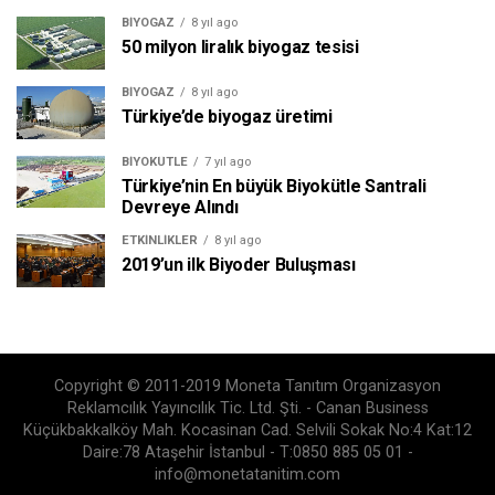
BIYOGAZ
8 yıl ago
50 milyon liralık biyogaz tesisi
BIYOGAZ
8 yıl ago
Türkiye’de biyogaz üretimi
BIYOKÜTLE
7 yıl ago
Türkiye’nin En büyük Biyokütle Santrali
Devreye Alındı
ETKINLIKLER
8 yıl ago
2019’un ilk Biyoder Buluşması
Copyright © 2011-2019 Moneta Tanıtım Organizasyon
Reklamcılık Yayıncılık Tic. Ltd. Şti. - Canan Business
Küçükbakkalköy Mah. Kocasinan Cad. Selvili Sokak No:4 Kat:12
Daire:78 Ataşehir İstanbul - T:0850 885 05 01 -
info@monetatanitim.com