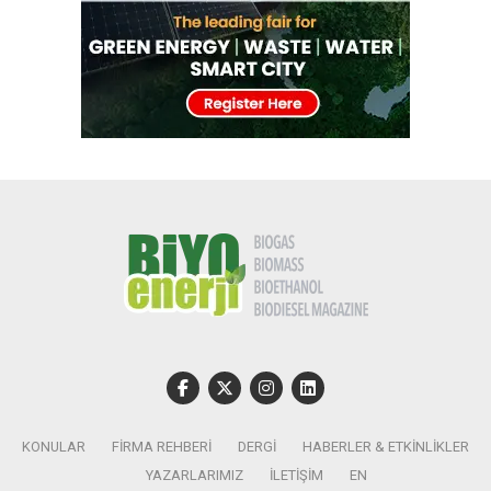
KONULAR
FIRMA REHBERI
DERGI
HABERLER & ETKINLIKLER
YAZARLARIMIZ
İLETIŞIM
EN