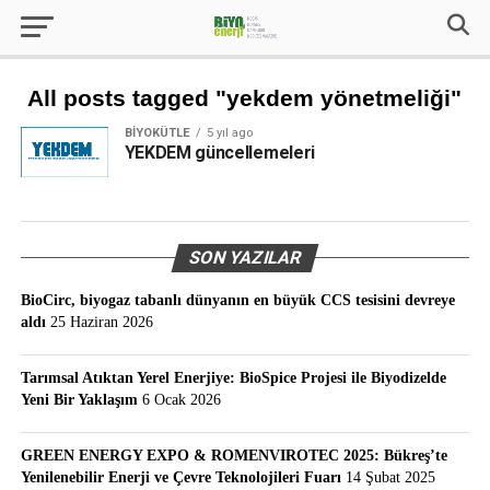
All posts tagged "yekdem yönetmeliği"
BIYOKÜTLE
5 yıl ago
YEKDEM güncellemeleri
SON YAZILAR
BioCirc, biyogaz tabanlı dünyanın en büyük CCS tesisini devreye
aldı
25 Haziran 2026
Tarımsal Atıktan Yerel Enerjiye: BioSpice Projesi ile Biyodizelde
Yeni Bir Yaklaşım
6 Ocak 2026
GREEN ENERGY EXPO & ROMENVIROTEC 2025: Bükreş’te
Yenilenebilir Enerji ve Çevre Teknolojileri Fuarı
14 Şubat 2025