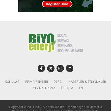
KONULAR
FIRMA REHBERI
DERGI
HABERLER & ETKINLIKLER
YAZARLARIMIZ
İLETIŞIM
EN
Copyright © 2011-2019 Moneta Tanıtım Organizasyon Reklamcılık