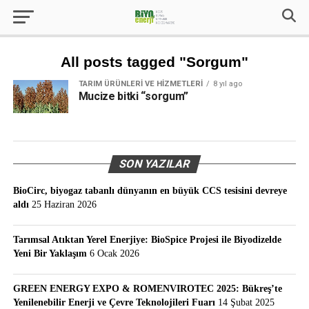
All posts tagged "Sorgum"
TARIM ÜRÜNLERI VE HIZMETLERI
8 yıl ago
Mucize bitki “sorgum”
SON YAZILAR
BioCirc, biyogaz tabanlı dünyanın en büyük CCS tesisini devreye
aldı
25 Haziran 2026
Tarımsal Atıktan Yerel Enerjiye: BioSpice Projesi ile Biyodizelde
Yeni Bir Yaklaşım
6 Ocak 2026
GREEN ENERGY EXPO & ROMENVIROTEC 2025: Bükreş’te
Yenilenebilir Enerji ve Çevre Teknolojileri Fuarı
14 Şubat 2025