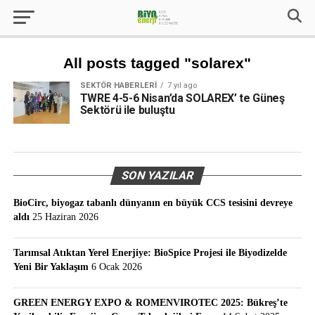
All posts tagged "solarex"
SEKTÖR HABERLERI
7 yıl ago
TWRE 4-5-6 Nisan’da SOLAREX’ te Güneş
Sektörü ile buluştu
SON YAZILAR
BioCirc, biyogaz tabanlı dünyanın en büyük CCS tesisini devreye
aldı
25 Haziran 2026
Tarımsal Atıktan Yerel Enerjiye: BioSpice Projesi ile Biyodizelde
Yeni Bir Yaklaşım
6 Ocak 2026
GREEN ENERGY EXPO & ROMENVIROTEC 2025: Bükreş’te