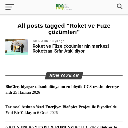
All posts tagged "Roket ve Füze
çözümleri"
SIFIR ATIK
5 yıl ago
Roket ve Füze çözümlerinin merkezi
Roketsan ‘Sıfır Atık’ diyor
SON YAZILAR
BioCirc, biyogaz tabanlı dünyanın en büyük CCS tesisini devreye
aldı
25 Haziran 2026
Tarımsal Atıktan Yerel Enerjiye: BioSpice Projesi ile Biyodizelde
Yeni Bir Yaklaşım
6 Ocak 2026
GREEN ENERGY EXPO & ROMENVIROTEC 2025: Bükreş’te