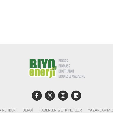
A REHBERI
DERGI
HABERLER & ETKINLIKLER
YAZARLARIMI