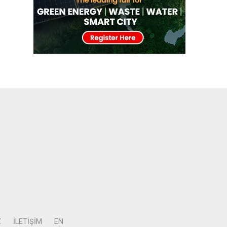
Z
İLETIŞIM
EN