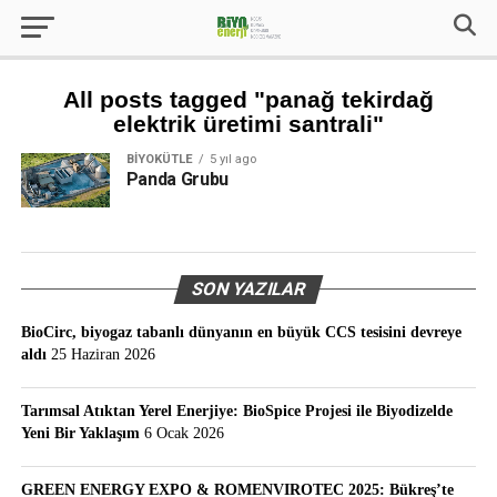
All posts tagged "panağ tekirdağ
elektrik üretimi santrali"
BIYOKÜTLE
5 yıl ago
Panda Grubu
SON YAZILAR
BioCirc, biyogaz tabanlı dünyanın en büyük CCS tesisini devreye
aldı
25 Haziran 2026
Tarımsal Atıktan Yerel Enerjiye: BioSpice Projesi ile Biyodizelde
Yeni Bir Yaklaşım
6 Ocak 2026
GREEN ENERGY EXPO & ROMENVIROTEC 2025: Bükreş’te