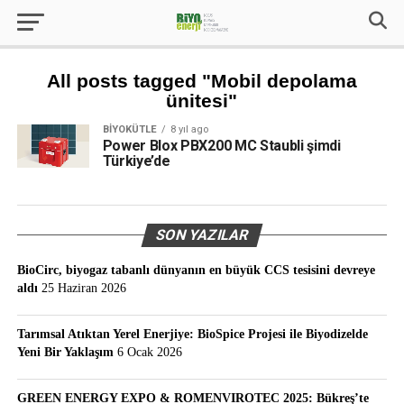
All posts tagged "Mobil depolama
ünitesi"
BIYOKÜTLE
8 yıl ago
Power Blox PBX200 MC Staubli şimdi
Türkiye’de
SON YAZILAR
BioCirc, biyogaz tabanlı dünyanın en büyük CCS tesisini devreye
aldı
25 Haziran 2026
Tarımsal Atıktan Yerel Enerjiye: BioSpice Projesi ile Biyodizelde
Yeni Bir Yaklaşım
6 Ocak 2026
GREEN ENERGY EXPO & ROMENVIROTEC 2025: Bükreş’te