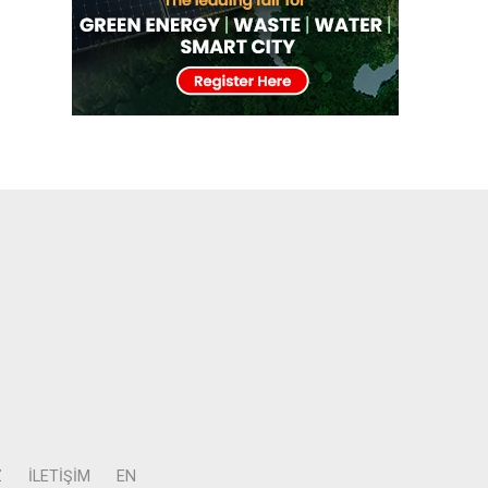
Z
İLETIŞIM
EN