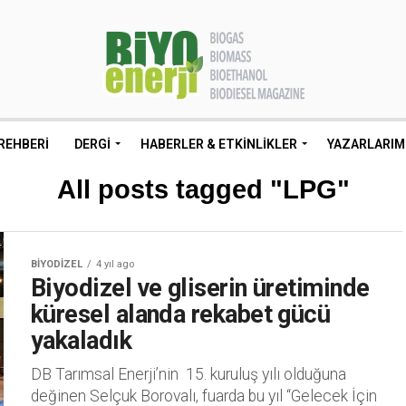
REHBERI
DERGI
HABERLER & ETKINLIKLER
YAZARLARIM
All posts tagged "LPG"
BIYODIZEL
4 yıl ago
Biyodizel ve gliserin üretiminde
küresel alanda rekabet gücü
yakaladık
DB Tarımsal Enerji’nin 15. kuruluş yılı olduğuna
değinen Selçuk Borovalı, fuarda bu yıl “Gelecek İçin