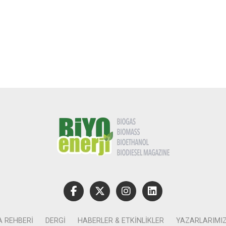
A REHBERI
DERGI
HABERLER & ETKINLIKLER
YAZARLARIMI