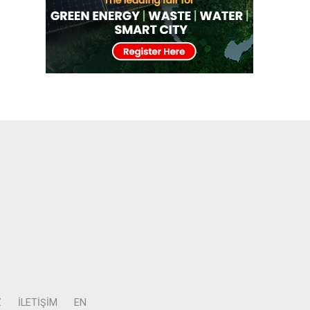
Z
İLETIŞIM
EN