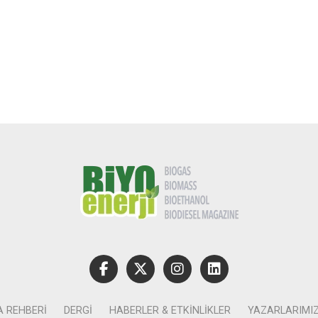
A REHBERI
DERGI
HABERLER & ETKINLIKLER
YAZARLARIMI