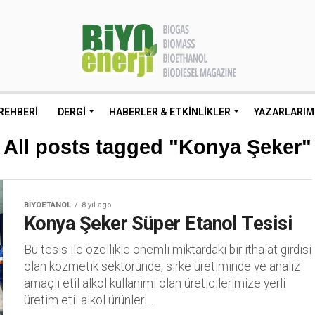
REHBERI
DERGI
HABERLER & ETKINLIKLER
YAZARLARIM
All posts tagged "Konya Şeker"
BIYOETANOL
8 yıl ago
Konya Şeker Süper Etanol Tesisi
Bu tesis ile özellikle önemli miktardaki bir ithalat girdisi
olan kozmetik sektöründe, sirke üretiminde ve analiz
amaçlı etil alkol kullanımı olan üreticilerimize yerli
üretim etil alkol ürünleri...