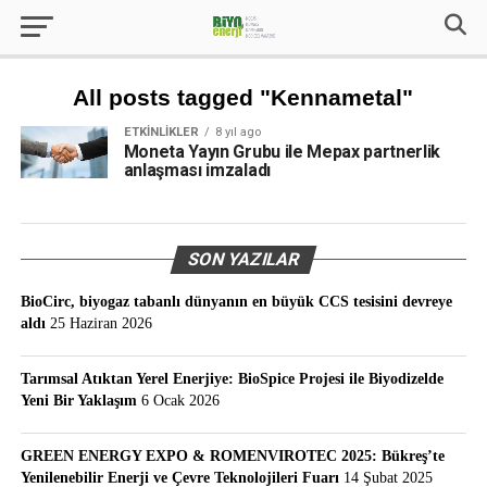
All posts tagged "Kennametal"
ETKINLIKLER
8 yıl ago
Moneta Yayın Grubu ile Mepax partnerlik
anlaşması imzaladı
SON YAZILAR
BioCirc, biyogaz tabanlı dünyanın en büyük CCS tesisini devreye
aldı
25 Haziran 2026
Tarımsal Atıktan Yerel Enerjiye: BioSpice Projesi ile Biyodizelde
Yeni Bir Yaklaşım
6 Ocak 2026
GREEN ENERGY EXPO & ROMENVIROTEC 2025: Bükreş’te
Yenilenebilir Enerji ve Çevre Teknolojileri Fuarı
14 Şubat 2025