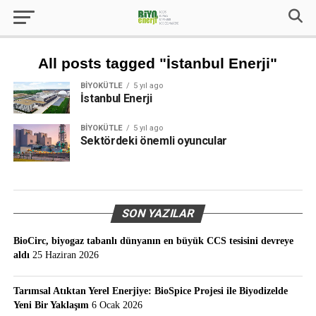
All posts tagged "İstanbul Enerji"
BIYOKÜTLE
5 yıl ago
İstanbul Enerji
BIYOKÜTLE
5 yıl ago
Sektördeki önemli oyuncular
SON YAZILAR
BioCirc, biyogaz tabanlı dünyanın en büyük CCS tesisini devreye
aldı
25 Haziran 2026
Tarımsal Atıktan Yerel Enerjiye: BioSpice Projesi ile Biyodizelde
Yeni Bir Yaklaşım
6 Ocak 2026