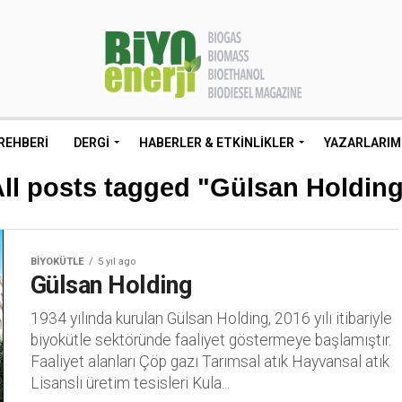
REHBERI
DERGI
HABERLER & ETKINLIKLER
YAZARLARIM
ll posts tagged "Gülsan Holdin
BIYOKÜTLE
5 yıl ago
Gülsan Holding
1934 yılında kurulan Gülsan Holding, 2016 yılı itibariyle
biyokütle sektöründe faaliyet göstermeye başlamıştır.
Faaliyet alanları Çöp gazı Tarımsal atık Hayvansal atık
Lisanslı üretim tesisleri Kula...