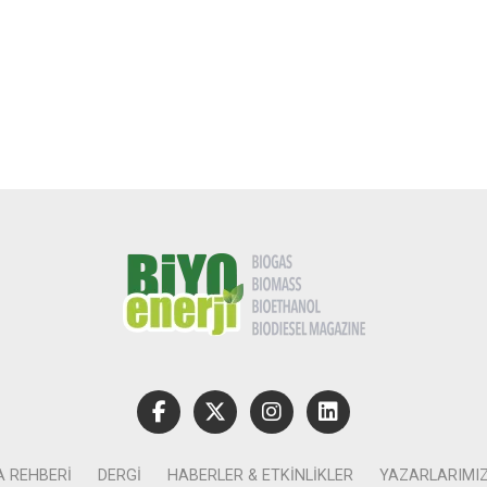
A REHBERI
DERGI
HABERLER & ETKINLIKLER
YAZARLARIMI