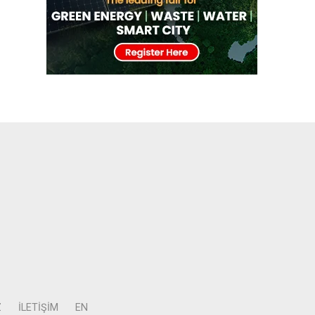
Z
İLETIŞIM
EN