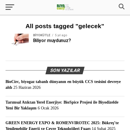
All posts tagged "gelecek"
BIYOKÜTLE
5 yıl ago
Biliyor muydunuz?
SON YAZILAR
BioCirc, biyogaz tabanlı dünyanın en büyük CCS tesisini devreye
aldı
25 Haziran 2026
Tarımsal Atıktan Yerel Enerjiye: BioSpice Projesi ile Biyodizelde
Yeni Bir Yaklaşım
6 Ocak 2026
GREEN ENERGY EXPO & ROMENVIROTEC 2025: Bükreş’te
Yenilenebilir Enerji ve Çevre Teknolojileri Fuarı
14 Şubat 2025