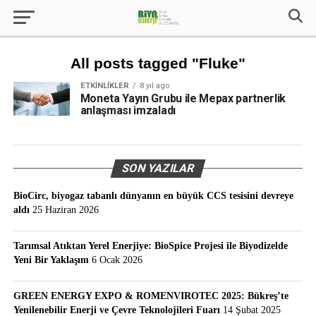
All posts tagged "Fluke"
ETKINLIKLER
8 yıl ago
Moneta Yayın Grubu ile Mepax partnerlik
anlaşması imzaladı
SON YAZILAR
BioCirc, biyogaz tabanlı dünyanın en büyük CCS tesisini devreye
aldı
25 Haziran 2026
Tarımsal Atıktan Yerel Enerjiye: BioSpice Projesi ile Biyodizelde
Yeni Bir Yaklaşım
6 Ocak 2026
GREEN ENERGY EXPO & ROMENVIROTEC 2025: Bükreş’te
Yenilenebilir Enerji ve Çevre Teknolojileri Fuarı
14 Şubat 2025