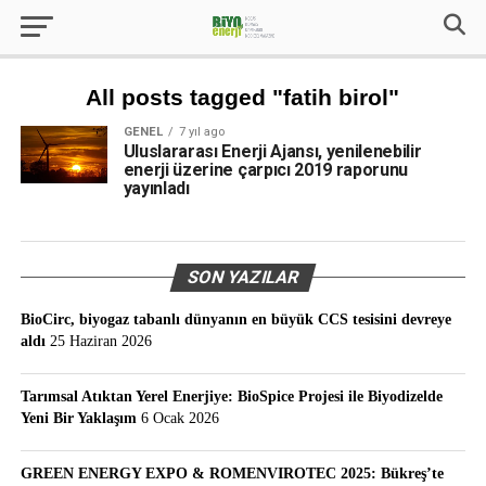
All posts tagged "fatih birol"
GENEL
7 yıl ago
Uluslararası Enerji Ajansı, yenilenebilir
enerji üzerine çarpıcı 2019 raporunu
yayınladı
SON YAZILAR
BioCirc, biyogaz tabanlı dünyanın en büyük CCS tesisini devreye
aldı
25 Haziran 2026
Tarımsal Atıktan Yerel Enerjiye: BioSpice Projesi ile Biyodizelde
Yeni Bir Yaklaşım
6 Ocak 2026
GREEN ENERGY EXPO & ROMENVIROTEC 2025: Bükreş’te