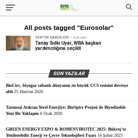
All posts tagged "Eurosolar"
SEKTÖR HABERLERI
6 yıl ago
Tanay Sıdkı Uyar, WBA başkan
yardımcılığına seçildi
SON YAZILAR
BioCirc, biyogaz tabanlı dünyanın en büyük CCS tesisini devreye
aldı
25 Haziran 2026
Tarımsal Atıktan Yerel Enerjiye: BioSpice Projesi ile Biyodizelde
Yeni Bir Yaklaşım
6 Ocak 2026
GREEN ENERGY EXPO & ROMENVIROTEC 2025: Bükreş’te
Yenilenebilir Enerji ve Çevre Teknolojileri Fuarı
14 Şubat 2025