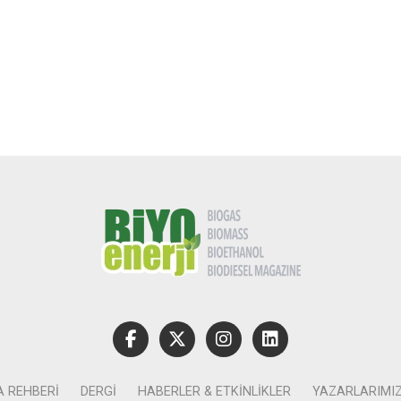
A REHBERI
DERGI
HABERLER & ETKINLIKLER
YAZARLARIMI