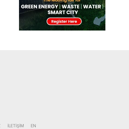
Z
İLETIŞIM
EN