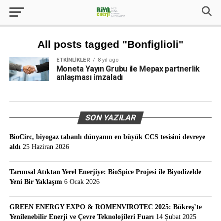
All posts tagged "Bonfiglioli"
ETKINLIKLER
8 yıl ago
Moneta Yayın Grubu ile Mepax partnerlik
anlaşması imzaladı
SON YAZILAR
BioCirc, biyogaz tabanlı dünyanın en büyük CCS tesisini devreye
aldı
25 Haziran 2026
Tarımsal Atıktan Yerel Enerjiye: BioSpice Projesi ile Biyodizelde
Yeni Bir Yaklaşım
6 Ocak 2026
GREEN ENERGY EXPO & ROMENVIROTEC 2025: Bükreş’te
Yenilenebilir Enerji ve Çevre Teknolojileri Fuarı
14 Şubat 2025