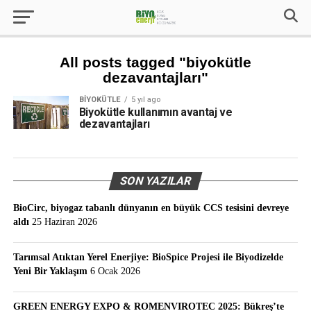
All posts tagged "biyokütle
dezavantajları"
BIYOKÜTLE
5 yıl ago
Biyokütle kullanımın avantaj ve
dezavantajları
SON YAZILAR
BioCirc, biyogaz tabanlı dünyanın en büyük CCS tesisini devreye
aldı
25 Haziran 2026
Tarımsal Atıktan Yerel Enerjiye: BioSpice Projesi ile Biyodizelde
Yeni Bir Yaklaşım
6 Ocak 2026
GREEN ENERGY EXPO & ROMENVIROTEC 2025: Bükreş’te