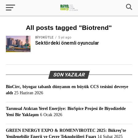
All posts tagged "Biotrend"
BIYOKÜTLE
5 yıl ago
Sektördeki önemli oyuncular
SON YAZILAR
BioCirc, biyogaz tabanlı dünyanın en büyük CCS tesisini devreye
aldı
25 Haziran 2026
Tarımsal Atıktan Yerel Enerjiye: BioSpice Projesi ile Biyodizelde
Yeni Bir Yaklaşım
6 Ocak 2026
GREEN ENERGY EXPO & ROMENVIROTEC 2025: Bükreş’te
Yenilenebilir Enerji ve Çevre Teknolojileri Fuarı
14 Şubat 2025