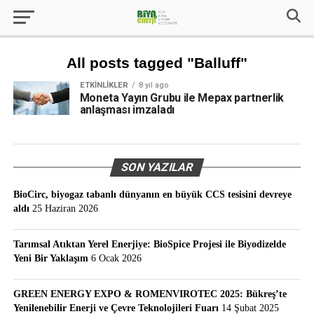
All posts tagged "Balluff"
ETKINLIKLER
8 yıl ago
Moneta Yayın Grubu ile Mepax partnerlik
anlaşması imzaladı
SON YAZILAR
BioCirc, biyogaz tabanlı dünyanın en büyük CCS tesisini devreye
aldı
25 Haziran 2026
Tarımsal Atıktan Yerel Enerjiye: BioSpice Projesi ile Biyodizelde
Yeni Bir Yaklaşım
6 Ocak 2026
GREEN ENERGY EXPO & ROMENVIROTEC 2025: Bükreş’te
Yenilenebilir Enerji ve Çevre Teknolojileri Fuarı
14 Şubat 2025