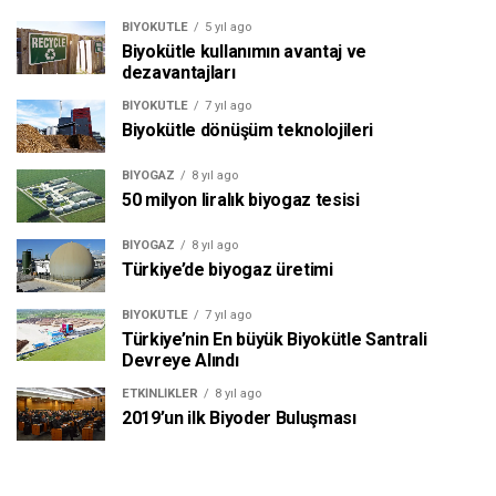
BIYOKÜTLE
5 yıl ago
Biyokütle kullanımın avantaj ve
dezavantajları
BIYOKÜTLE
7 yıl ago
Biyokütle dönüşüm teknolojileri
BIYOGAZ
8 yıl ago
50 milyon liralık biyogaz tesisi
BIYOGAZ
8 yıl ago
Türkiye’de biyogaz üretimi
BIYOKÜTLE
7 yıl ago
Türkiye’nin En büyük Biyokütle Santrali
Devreye Alındı
ETKINLIKLER
8 yıl ago
2019’un ilk Biyoder Buluşması