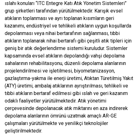
ıslahı konuları “ITC Entegre Katı Atık Yönetim Sistemleri”
grup şirketleri tarafından yürütülmektedir. Karışık evsel
atıkların toplanması ve ayrı toplanan kısımların geri
kazanımı, endüstriyel ve tehlikeli atıkların uygun koşullarda
depolanması veya nihai bertarafının sağlanması, tıbbi
atıkların toplanarak nihai bertarafı gibi çeşitli atık tipleri için
geniş bir atık değerlendirme sistemi kuruludur. Sistemler
kapsamında evsel atıkların depolandığı vahşi depolama
sahalarının rehabilitasyonu, düzenli depolama alanlarının
projelendirilmesi ve işletilmesi, biyometanizasyon,
gazlaştırma-yakma ile enerji üretimi, Atıktan Türetilmiş Yakıt
(ATY) üretimi, ambalaj atıklarının ayrıştırılması, tehlikeli ve
tıbbi atıkların bertaraf edilmesi gibi ıslah ve geri kazanım
odaklı faaliyetler yürütülmektedir. Atık yönetimi
çerçevesinde depolanacak atık miktarını en aza indirerek
depolama alanlarının ömrünü uzatmak amaçlı AR-GE
çalışmaları yürütülmekte ve yenilikçi teknolojiler
geliştirilmektedir.