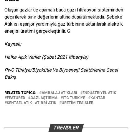
Oluşan gazlar üç aşamalı baca gazı filtrasyon sisteminden
geçirilerek sınır değerlerin altına düşürülmektedir. Şebeke
Atık ısı eşanjör yardımıyla gaz türbinine aktarılarak elektrik
enerjisi üretimi gerçekleştirilir. G
Kaynak:
Halka Açık Veriler (Şubat 2021 itibarıyla)
PwC Türkiye/Biyokütle Ve Biyoenerji Sektörlerine Genel
Bakış
RELATED TOPICS:
AMBALAJ ATIKLARI
ENDÜSTRIYEL ATIK
FEATURED
GAZLAŞTIRMA
ITC TÜRKIYE
KANTAR
KENTSEL ATIK
TIBBI ATIK
ÜRETIM TESISLERI
TRENDLER